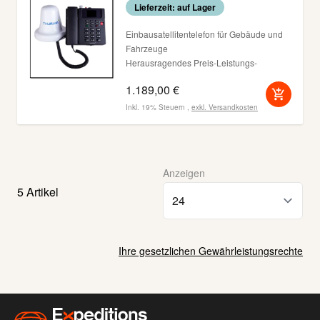
Lieferzeit: auf Lager
Einbausatellitentelefon für Gebäude und
Fahrzeuge
Herausragendes Preis-Leistungs-
Verhältnis
1.189,00 €
Funktionen: SAT, GPS, SMS
Komplett mit Aktivantenne und 25m Kabel
Inkl. 19% Steuern
,
exkl.
Versandkosten
Farbdisplay mit 6cm Diagonale
RJ-11 Anschluss für externe Telefone
Anzeigen
5
Artikel
Ihre gesetzlichen Gewährleistungsrechte