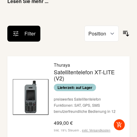
Lesen Sie mehr ...
Filter
Thuraya
Satellitentelefon XT-LITE
(V2)
Lieferzeit: auf Lager
preiswertes Satellitentelefon
Funktionen: SAT, GPS, SMS
benutzerfreundliche Bedienung in 12
Sprachen, inkl. Deutsch
499,00 €
Lademöglichkeit über Micro-USB
Inkl. 19% Steuern
,
exkl.
Versandkosten