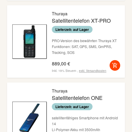
Thuraya
Satellitentelefon XT-PRO
Lieferzeit: auf Lager
PRO-Version des bewährten Thuraya XT
Funktionen: SAT, GPS, SMS, GmPRS,
Tracking, SOS
staub- und strahlwassergeschützt nach
889,00 €
IP55
Inkl. 19% Steuern
,
exkl.
Versandkosten
Thuraya
Satellitentelefon ONE
Lieferzeit: auf Lager
satellitenfähiges Smartphone mit Android
14
Li-Polymer-Akku mit 3500mAh