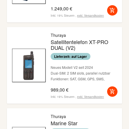
Zwei nano-SIM Slots
1.249,00 €
Inkl. 19% Steuern
,
exkl.
Versandkosten
Thuraya
Satellitentelefon XT-PRO
DUAL (V2)
Lieferzeit: auf Lager
Neues Modell V2 seit 2024
Dual-SIM: 2 SIM slots, parallel nutzbar
Funktionen: SAT, GSM, GPS, SMS,
GmPRS, Tracking, SOS
989,00 €
staub, erschütterungs- und
strahlwassergeschützt nach IP65
Inkl. 19% Steuern
,
exkl.
Versandkosten
Thuraya
Marine Star