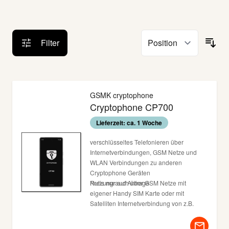
Filter
GSMK cryptophone
Cryptophone CP700
Lieferzeit: ca. 1 Woche
verschlüsseltes Telefonieren über
Internetverbindungen, GSM Netze und
WLAN Verbindungen zu anderen
Cryptophone Geräten
Nutzung auch über GSM Netze mit
Preis
nur
auf Anfrage
eigener Handy SIM Karte oder mit
Satelliten Internetverbindung von z.B.
Thuraya IP oder Inmarsat BGAN Modems
mit WLAN