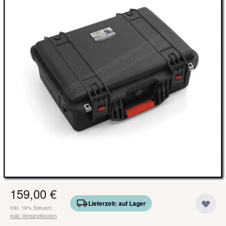
Kurze Zusammenfassung
extrem robust und bruchfest
staub und wasserdicht nach IP67
äußerst stabile Scharniere
leichtgängige, zweistufige Griffe (einklappbar)
Ösen zur Sicherung durch ein Schloss (Edelstahl
verstärkt)
automatisches Druckausgleichsventil mit Dichtung
inkl. gewürfelter Schaumeinsatz
159,00 €
Lieferzeit: auf Lager
Inkl. 19% Steuern
,
exkl.
Versandkosten