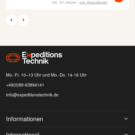
Robustes Design und hochauflösendes
Inkl. 19% Steuern
,
exkl.
Versandkosten
Farb-Touchdisplay
Bis zu 350 Stunden Akkulaufzeit bei 10-
Minütigem inReach-Tracking
Austausch von Fotos, Sprachnachrichten
und SMS-Nachrichten mit einem InReach-
Abonnement
Kopplung mit der Garmin Explore App auf
dem Smartphone möglich
Mo.-Fr. 10–13 Uhr und Mo.-Do. 14-16 Uhr
+49(0)89-63894141
info@expeditionstechnik.de
Informationen
International