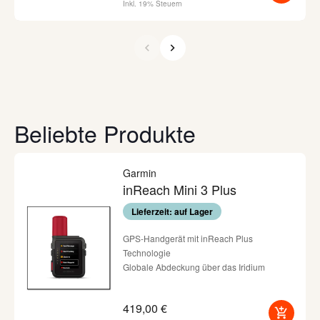
Inkl. 19% Steuern
Beliebte Produkte
Garmin
inReach Mini 3 Plus
Lieferzeit: auf Lager
GPS-Handgerät mit inReach Plus
Technologie
Globale Abdeckung über das Iridium
Satellitennetzwerk
interaktive SOS-Notrufe per Knopfdruck
419,00 €
(Garmin Response - Abo erforderlich)