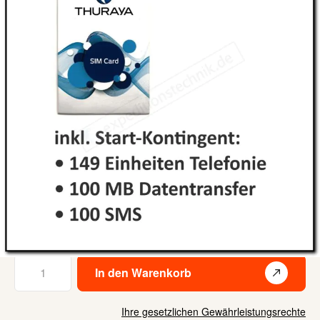
Kurze Zusammenfassung
Startguthaben entspicht Gegenwert von ca. 550 € inkl.
SIM
inkl. 100 Einheiten Startguthaben für Telefonate
inkl. 100 SMS
inkl. 100 MB GmPRS Datentransfer
499,00 €
Lieferzeit: auf Lager
Inkl. 19% Steuern
,
exkl.
Versandkosten
Menge
In den Warenkorb
Ihre gesetzlichen Gewährleistungsrechte