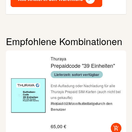
Empfohlene Kombinationen
Navigating through the elements of the carousel is possible us
Press to skip carousel
Press to go to carousel navigation
Thuraya
Prepaidcode "39 Einheiten"
Lieferzeit: sofort verfügbar
Erst-Aufladung oder Nachladung für alle
Thuraya Prepaid SIM-Karten (auch nicht bei
uns gekaufte)
Prepaidcode zur Aufladung
ab Kauf 12 Monate einlösbar
durch den
Benutzer
Code wird nach Zahlungseingang sofort per
Email übermittelt
65,00 €