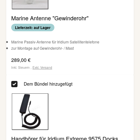
Marine Antenne "Gewinderohr"
Lieferzeit: auf Lager
Marine Passiv-Antenne für Iridium Satellitentelefone
zur Montage auf Gewinderohr- / Mast
289,00 €
Inkl. Steuern
,
Exkl.
Versand
Dem Bündel hinzugefügt
Handhörer für Iridium Extreme 9575 Docks