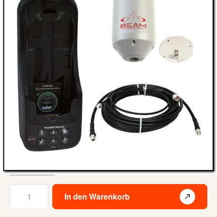
Kurze Zusammenfassung
Einbauhalterung im Set primär im Gebäude für Iridium
9575
inkl. externe Antenne mit 9m Kabel
inkl. externe GPS-Antenne mit Magnetfuss & 5m Kabel
RJ11 Anschluss (für analoge Telefone)
Bluetooth, SOS-Notruf und Tracking wird unterstützt
1.449,00 €
Lieferzeit: auf Lager
Inkl. 19% Steuern
,
exkl.
Versandkosten
Menge
In den Warenkorb