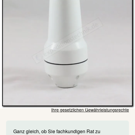
Kurze Zusammenfassung
Marine Passiv-Antenne für Iridium Satellitentelefone
zur Montage auf Gewinderohr- / Mast
289,00 €
Lieferzeit: auf Lager
Inkl. 19% Steuern
,
exkl.
Versandkosten
Menge
In den Warenkorb
Ihre gesetzlichen Gewährleistungsrechte
Ganz gleich, ob Sie fachkundigen Rat zu