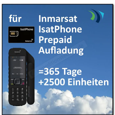
Kurze Zusammenfassung
Erst-Aufladung oder Nachladung einer Inmarsat Prepaid
SIM
setzt auf 365 Tage Laufzeit inkl. 2500 Frei-Einheiten
Aufladungen können nur auf Inmarsat Prepaid SIM-
Karten von uns erfolgen
2.299,00 €
Lieferzeit: auf Lager
Inkl. 19% Steuern
Menge
In den Warenkorb
Ihre gesetzlichen Gewährleistungsrechte