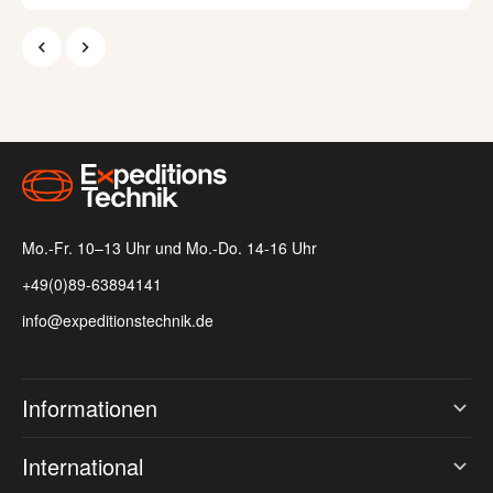
Farb-Touchdisplay
Bis zu 350 Stunden Akkulaufzeit bei 10-
Minütigem inReach-Tracking
Austausch von Fotos, Sprachnachrichten
und SMS-Nachrichten mit einem InReach-
Abonnement
Kopplung mit der Garmin Explore App auf
dem Smartphone möglich
Mo.-Fr. 10–13 Uhr und Mo.-Do. 14-16 Uhr
+49(0)89-63894141
info@expeditionstechnik.de
Informationen
International