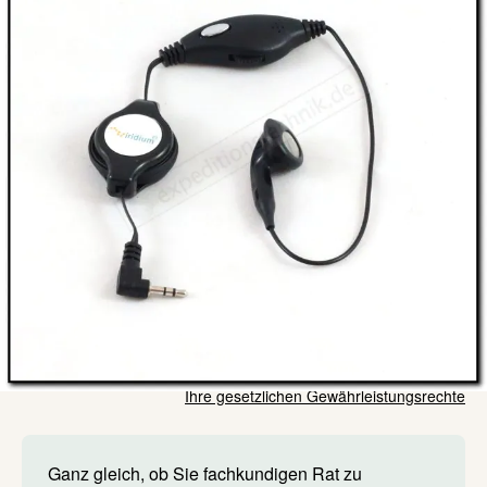
Kurze Zusammenfassung
Original Iridium Headset
Zubehör für Iridium 9555 und Iridium Extreme 9575
29,00 €
Lieferzeit: auf Lager
Inkl. 19% Steuern
,
exkl.
Versandkosten
Menge
In den Warenkorb
Ihre gesetzlichen Gewährleistungsrechte
Ganz gleich, ob Sie fachkundigen Rat zu