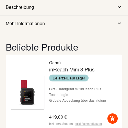
Beschreibung
Mehr Informationen
Beliebte Produkte
Garmin
inReach Mini 3 Plus
Lieferzeit: auf Lager
GPS-Handgerät mit inReach Plus
Technologie
Globale Abdeckung über das Iridium
Satellitennetzwerk
interaktive SOS-Notrufe per Knopfdruck
419,00 €
(Garmin Response - Abo erforderlich)
Robustes Design und hochauflösendes
Inkl. 19% Steuern
,
exkl.
Versandkosten