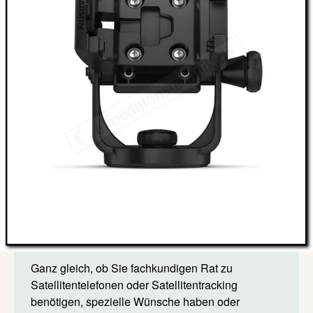
Garmin Schraubhalterung für Montana 7-Serie
zur Montage mit Schrauben
offenes Kabel für Strom, Daten und Audio
129,00 €
Lieferzeit: auf Lager
Inkl. 19% Steuern
,
exkl.
Versandkosten
Menge
In den Warenkorb
Ihre gesetzlichen Gewährleistungsrechte
Ganz gleich, ob Sie fachkundigen Rat zu
Satellitentelefonen oder Satellitentracking
benötigen, spezielle Wünsche haben oder