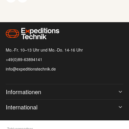
Austausch von Fotos, Sprachnachrichten
und SMS-Nachrichten mit einem InReach-
Abonnement
Kopplung mit der Garmin Explore App auf
dem Smartphone möglich
Mo.-Fr. 10–13 Uhr und Mo.-Do. 14-16 Uhr
+49(0)89-63894141
info@expeditionstechnik.de
Informationen
International
Zahlungspartner