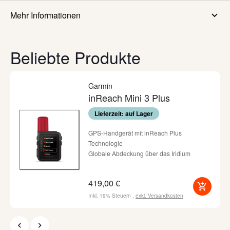
Mehr Informationen
Beliebte Produkte
Garmin
inReach Mini 3 Plus
Lieferzeit: auf Lager
GPS-Handgerät mit inReach Plus
Technologie
Globale Abdeckung über das Iridium
Satellitennetzwerk
interaktive SOS-Notrufe per Knopfdruck
419,00 €
(Garmin Response - Abo erforderlich)
Robustes Design und hochauflösendes
Inkl. 19% Steuern
,
exkl.
Versandkosten
Farb-Touchdisplay
Bis zu 350 Stunden Akkulaufzeit bei 10-
Minütigem inReach-Tracking