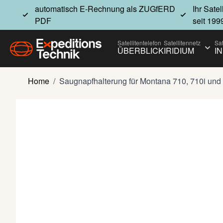
Direkt zum Inhalt
automatisch E-Rechnung als ZUGfERD
Ihr Sate
PDF
seit 199
Satellitentelefon
Satellitennetz
Sat
ÜBERBLICK
IRIDIUM
I
Show
Home
/
Saugnapfhalterung für Montana 710, 710i und