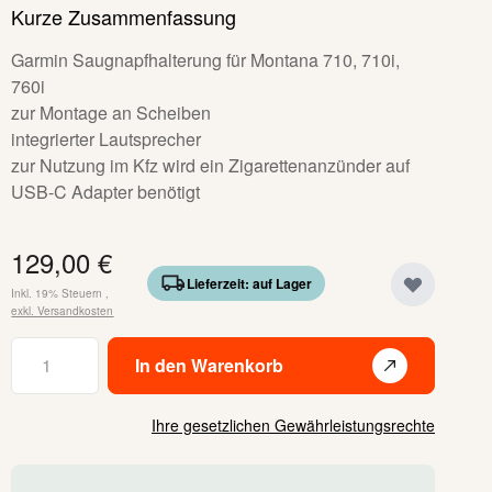
Kurze Zusammenfassung
Garmin Saugnapfhalterung für Montana 710, 710i,
760i
zur Montage an Scheiben
integrierter Lautsprecher
zur Nutzung im Kfz wird ein Zigarettenanzünder auf
USB-C Adapter benötigt
129,00 €
Lieferzeit: auf Lager
Inkl. 19% Steuern
,
exkl.
Versandkosten
Menge
In den Warenkorb
Ihre gesetzlichen Gewährleistungsrechte