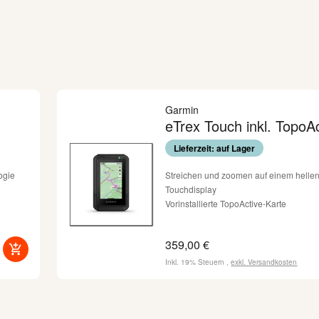
Garmin
eTrex Touch inkl. TopoA
Lieferzeit: auf Lager
ogie
Streichen und zoomen auf einem hellen
Touchdisplay
Vorinstallierte TopoActive-Karte
Garmin
Lange Akkulaufzeit von bis zu 130 Stu
GPS-Modus
359,00 €
rb-
Widerstandsfähig (MIL-STD 810) und
Wasserbeständig (IP67)
Inkl. 19% Steuern
,
exkl.
Versandkosten
und