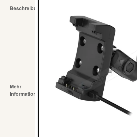
Beschreibung
Befestige diese Halterung an der Windsc
ebenen Oberfläche um dein kompatibles 
Das Kit umfasst die Halterung mit integ
C-Datenkabel und einen Saugnapf zur e
die Halterung eingesetzt ist, wird es auf
Zur Nutzung der Garmin Saugnapfhalteru
auf USB-C Adapter benötigt.
Zum Erzielen einer optimalen Leistung w
Montana 760i-Geräte die Verwendung im
Mehr
Marke:
Garmin
Informationen
GARMIN
Herstellerkontakt:
Garmin Deuts
Parkring 35
85748 Garchin
Deutschland