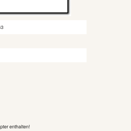
t.garmin.com/de-DE/
ale: +49 89 541999-700
43
ter enthalten!