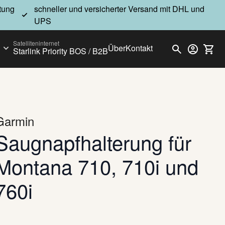
atung
schneller und versicherter Versand mit DHL und
UPS
Satelliteninternet
Über
Kontakt
Starlink Priority BOS / B2B
ry
Show submenu for GARMIN outdoor category
Garmin
Saugnapfhalterung für
Montana 710, 710i und
760i