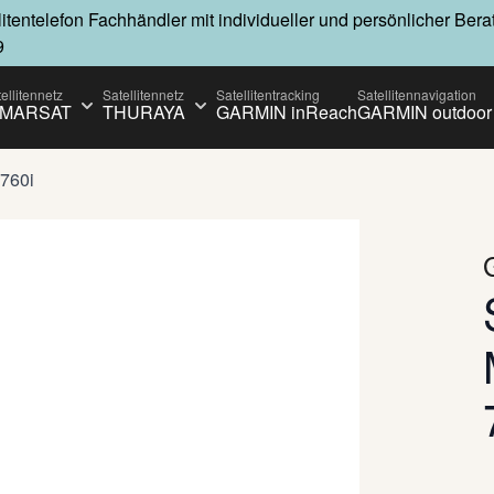
llitentelefon Fachhändler mit individueller und persönlicher Ber
9
ellitennetz
Satellitennetz
Satellitentracking
Satellitennavigation
NMARSAT
THURAYA
GARMIN inReach
GARMIN outdoor
 submenu for IRIDIUM category
Show submenu for INMARSAT category
Show submenu for THURAYA catego
 760i