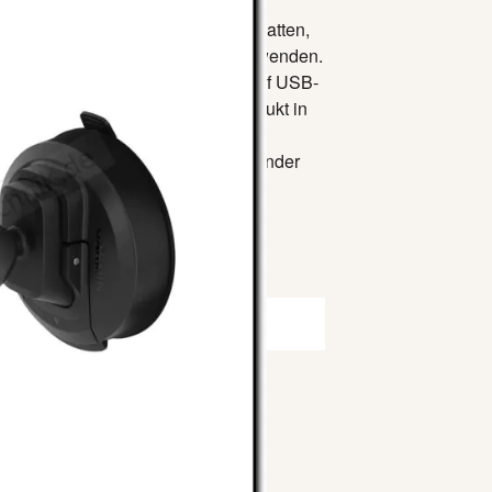
hutzscheibe oder einer anderen glatten,
Produkt für die Navigation zu verwenden.
riertem Lautsprecher, ein USB-C- auf USB-
infachen Montage. Wenn das Produkt in
geladen.
ng im Kfz wird ein Zigarettenanzünder
ird für Montana® 710, 710i- und
 Hochformat empfohlen.
chland GmbH
g (bei München)