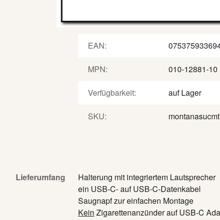
https://suppor
Telefon-Zentr
EAN:
07537593369
MPN:
010-12881-10
Verfügbarkeit:
auf Lager
SKU:
montanasucmt
Lieferumfang
Halterung mit integriertem Lautsprecher
ein USB-C- auf USB-C-Datenkabel
Saugnapf zur einfachen Montage
Kein
Zigarettenanzünder auf USB-C Adap