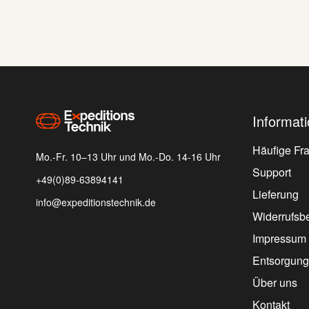
.
Abonnement
ares
Kopplung mit der Garmin Explore App auf
Smartphone möglich
Informat
Häufige Fr
Mo.-Fr. 10–13 Uhr und Mo.-Do. 14-16 Uhr
Support
+49(0)89-63894141
Lieferung
info@expeditionstechnik.de
Widerrufsb
Impressum
Entsorgung
Über uns
Kontakt