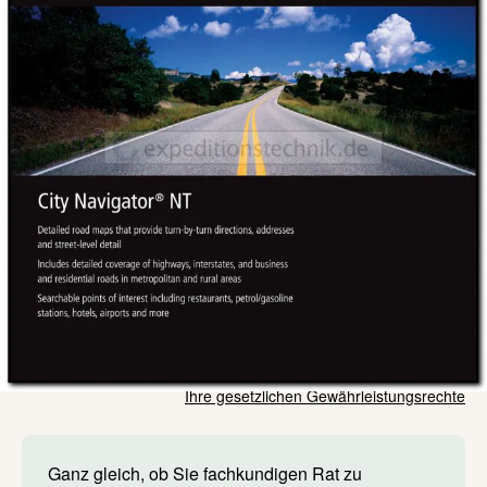
Kurze Zusammenfassung
Garmin City Navigator Mittlerer Osten & Nord Afrika NT
auf microSD/SD
129,00 €
Lieferzeit: ca. 3 Wochen
Inkl. 19% Steuern
,
exkl.
Versandkosten
Menge
In den Warenkorb
Ihre gesetzlichen Gewährleistungsrechte
Ganz gleich, ob Sie fachkundigen Rat zu