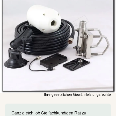
Kurze Zusammenfassung
Fest-Installationskit für Iridium GO! 9560
Maritime Nutzung
319,99 €
Lieferzeit: auf Lager
Inkl. 19% Steuern
,
exkl.
Versandkosten
Menge
In den Warenkorb
Ihre gesetzlichen Gewährleistungsrechte
Ganz gleich, ob Sie fachkundigen Rat zu