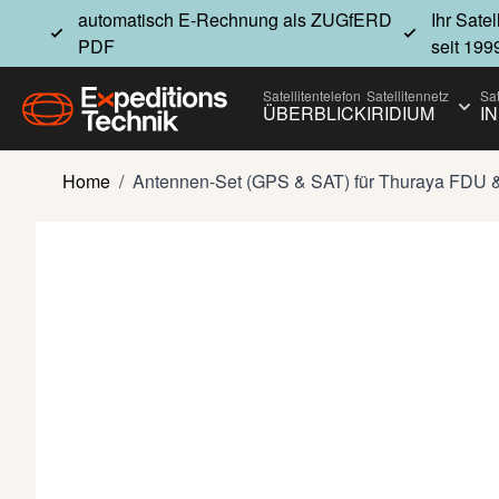
Direkt zum Inhalt
automatisch E-Rechnung als ZUGfERD
Ihr Sate
PDF
seit 199
Satellitentelefon
Satellitennetz
Sat
ÜBERBLICK
IRIDIUM
I
Show
Home
/
Antennen-Set (GPS & SAT) für Thuraya FDU 