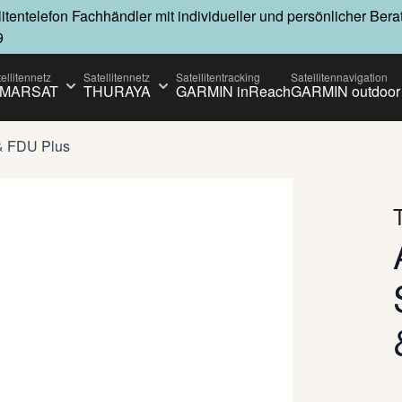
llitentelefon Fachhändler mit individueller und persönlicher Ber
9
ellitennetz
Satellitennetz
Satellitentracking
Satellitennavigation
NMARSAT
THURAYA
GARMIN inReach
GARMIN outdoor
 submenu for IRIDIUM category
Show submenu for INMARSAT category
Show submenu for THURAYA catego
& FDU Plus