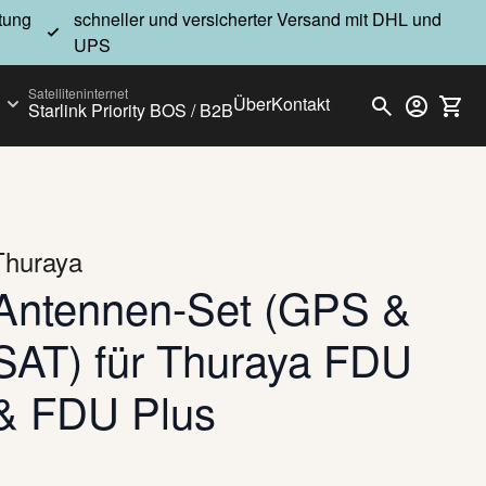
atung
schneller und versicherter Versand mit DHL und
UPS
Satelliteninternet
Über
Kontakt
Starlink Priority BOS / B2B
ry
Show submenu for GARMIN outdoor category
Thuraya
Antennen-Set (GPS &
SAT) für Thuraya FDU
& FDU Plus