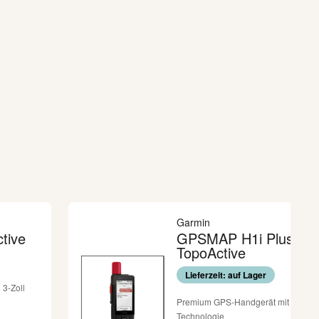
Garmin
ctive
GPSMAP H1i Plus inkl
TopoActive
Lieferzeit: auf Lager
 3-Zoll
Premium GPS-Handgerät mit inReac
Technologie